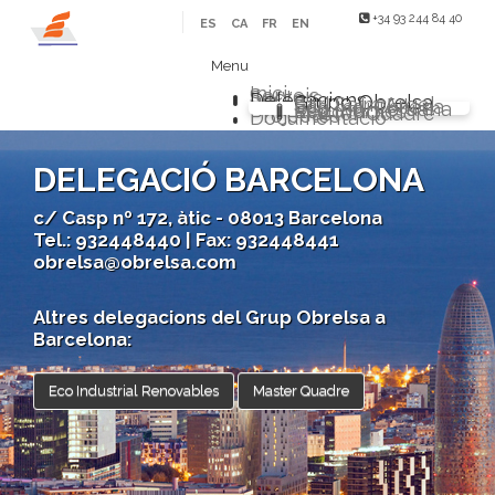
+34 93 244 84 40
ES
CA
FR
EN
Menu
Inici
Serveis
Sectors
Delegacions
Grupo Obrelsa
Sarl Saim Argel
Eco Ind. Chilena
Eco Ind. Peruana
Eco Ind. Renovables
Master Quadre
Projectes
Documentació
DELEGACIÓ BARCELONA
c/ Casp nº 172, àtic - 08013 Barcelona
Tel.: 932448440 | Fax: 932448441
obrelsa@obrelsa.com
Altres delegacions del Grup Obrelsa a
Barcelona:
Eco Industrial Renovables
Master Quadre