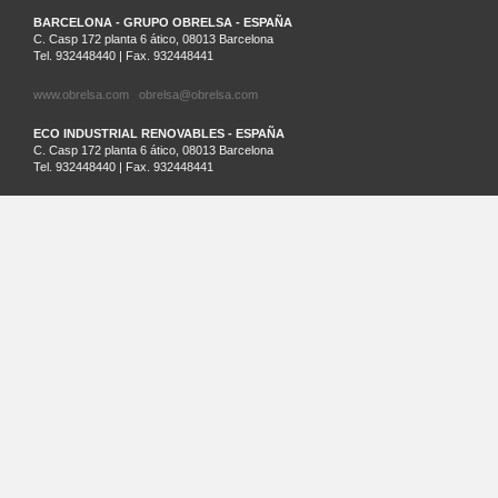
BARCELONA - GRUPO OBRELSA - ESPAÑA
C. Casp 172 planta 6 ático, 08013 Barcelona
Tel. 932448440 | Fax. 932448441
www.obrelsa.com
obrelsa@obrelsa.com
ECO INDUSTRIAL RENOVABLES - ESPAÑA
C. Casp 172 planta 6 ático, 08013 Barcelona
Tel. 932448440 | Fax. 932448441
ARGEL - SARL SAIM - ARGELIA
Palm Beach Lot Nº21 Staouali, Alger
Tel. 00213-0-23201161
SANTIAGO DE CHILE - ECO INDUSTRIAL CHILENA - CHILE
Cruz del Sur 133 oficina 903 Las Condes. Santiago. Región Metropolitana
Tel.: (56)2 32026236 | Cel.: (+569) 81881413
www.ecochile.net
LIMA - ECO INDUSTRIAL PERUANA - PERÚ
Horacio Urteaga nº 1030, Jesús María Lima
T+ 51 996 871 027
MASTERQUADRE - ESPAÑA
C/ Besalú 9-11, Pol. Ind. Pla de la Bruguera
08211 Castellar del Vallés - Barcelona
Tel: 937145411 Fax: 937145150