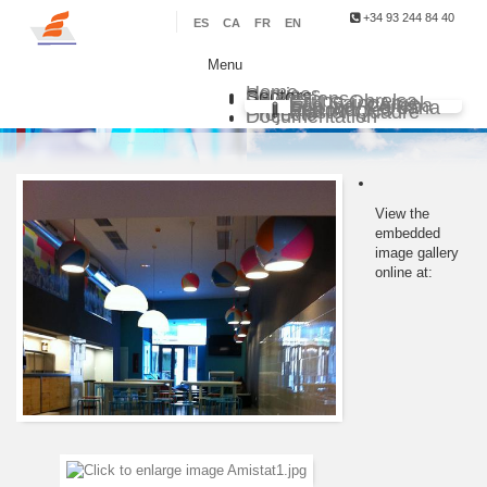
+34 93 244 84 40
ES
CA
FR
EN
Menu
Home
Services
Sectors
Delegations
Grupo Obrelsa
Sarl Saim Argel
Eco Ind. Chilena
Eco Ind. Peruana
Eco Ind. Renovables
Master Quadre
Projects
Documentation
View the
embedded
image gallery
online at: