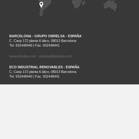
BARCELONA - GRUPO OBRELSA - ESPAÑA
C. Casp 172 planta 6 ático, 08013 Barcelona
Tel. 932448440 | Fax. 932448441
www.obrelsa.com
obrelsa@obrelsa.com
ECO INDUSTRIAL RENOVABLES - ESPAÑA
C. Casp 172 planta 6 ático, 08013 Barcelona
Tel. 932448440 | Fax. 932448441
ARGEL - SARL SAIM - ARGELIA
Palm Beach Lot Nº21 Staouali, Alger
Tel. 00213-0-23201161
SANTIAGO DE CHILE - ECO INDUSTRIAL CHILENA - CHILE
Cruz del Sur 133 oficina 903 Las Condes. Santiago. Región Metropolitana
Tel.: (56)2 32026236 | Cel.: (+569) 81881413
www.ecochile.net
LIMA - ECO INDUSTRIAL PERUANA - PERÚ
Horacio Urteaga nº 1030, Jesús María Lima