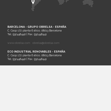
BARCELONA - GRUPO OBRELSA - ESPAÑA
C. Casp 172 planta 6 ático, 08013 Barcelona
Tel. 932448440 | Fax. 932448441
www.obrelsa.com
obrelsa@obrelsa.com
ECO INDUSTRIAL RENOVABLES - ESPAÑA
C. Casp 172 planta 6 ático, 08013 Barcelona
Tel. 932448440 | Fax. 932448441
ARGEL - SARL SAIM - ARGELIA
Palm Beach Lot Nº21 Staouali, Alger
Tel. 00213-0-23201161
SANTIAGO DE CHILE - ECO INDUSTRIAL CHILENA - CHILE
Cruz del Sur 133 oficina 903 Las Condes. Santiago. Región Metropolitana
Tel.: (56)2 32026236 | Cel.: (+569) 81881413
www.ecochile.net
LIMA - ECO INDUSTRIAL PERUANA - PERÚ
Horacio Urteaga nº 1030, Jesús María Lima