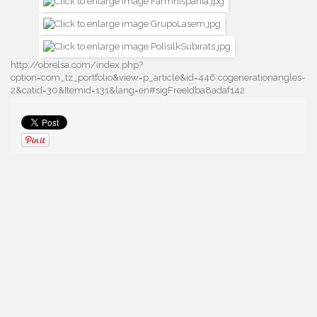
http://obrelsa.com/index.php?
option=com_tz_portfolio&view=p_article&id=446:cogenerationangles-
2&catid=30&Itemid=131&lang=en#sigFreeIdba8adaf142