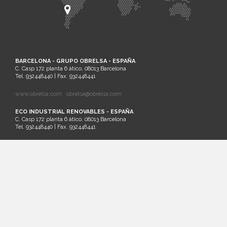
BARCELONA - GRUPO OBRELSA - ESPAÑA
C. Casp 172 planta 6 ático, 08013 Barcelona
Tel. 932448440 | Fax. 932448441
www.obrelsa.com
obrelsa@obrelsa.com
ECO INDUSTRIAL RENOVABLES - ESPAÑA
C. Casp 172 planta 6 ático, 08013 Barcelona
Tel. 932448440 | Fax. 932448441
ARGEL - SARL SAIM - ARGELIA
Palm Beach Lot Nº21 Staouali, Alger
Tel. 00213-0-23201161
SANTIAGO DE CHILE - ECO INDUSTRIAL CHILENA - CHILE
Cruz del Sur 133 oficina 903 Las Condes. Santiago. Región Metropolitana
Tel.: (56)2 32026236 | Cel.: (+569) 81881413
www.ecochile.net
LIMA - ECO INDUSTRIAL PERUANA - PERÚ
Horacio Urteaga nº 1030, Jesús María Lima