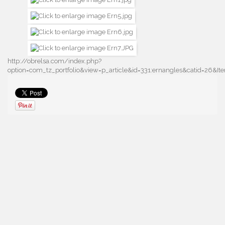
http://obrelsa.com/index.php?
option=com_tz_portfolio&view=p_article&id=331:ernangles&catid=26&I