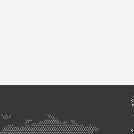
B
C
T
w
E
C