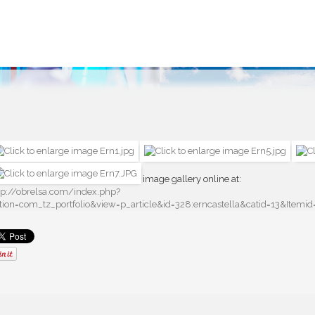
image gallery online at:
tp://obrelsa.com/index.php?
tion=com_tz_portfolio&view=p_article&id=328:erncastella&catid=13&Item