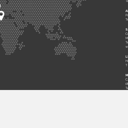
T
A
P
T
S
C
M
T
w
L
H
T
M
C
0
T
w