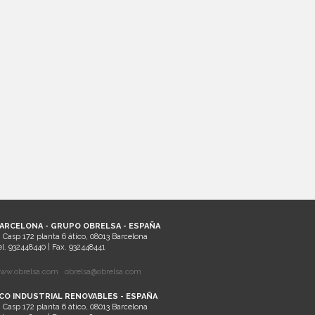
ARCELONA - GRUPO OBRELSA - ESPAÑA
. Casp 172 planta 6 ático, 08013 Barcelona
el. 932448440 | Fax. 932448441
ww.obrelsa.com
obrelsa@obrelsa.com
CO INDUSTRIAL RENOVABLES - ESPAÑA
. Casp 172 planta 6 ático, 08013 Barcelona