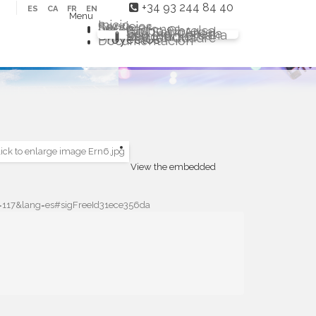
+34 93 244 84 40
ES
CA
FR
EN
Menu
Inicio
Servicios
Sectores
Delegaciones
Grupo Obrelsa
Sarl Saim Argel
Eco Ind. Chilena
Eco Ind. Peruana
Eco Ind. Renovables
Master Quadre
Proyectos
Documentación
View the embedded
id=117&lang=es#sigFreeId31ece356da