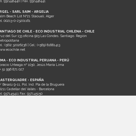
el. 932448440 | Fax. 932448441
RGEL - SARL SAIM - ARGELIA
alm Beach Lot Nº21 Staouali, Alger
el. 00213-0-23201161
ANTIAGO DE CHILE - ECO INDUSTRIAL CHILENA - CHILE
ruz del Sur 133 oficina 903 Las Condes. Santiago. Región
etropolitana
el.: (56)2 32026236 | Cel.: (+569) 81881413
ww.ecochile.net
IMA - ECO INDUSTRIAL PERUANA - PERÚ
oracio Urteaga nº 1030, Jesús María Lima
+ 51 996 871 027
ASTERQUADRE - ESPAÑA
/ Besalú 9-11, Pol. Ind. Pla de la Bruguera
8211 Castellar del Vallés - Barcelona
el: 937145411 Fax: 937145150
ww.masterquadre.net