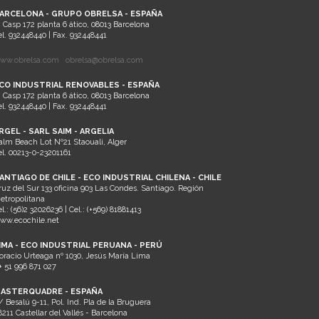
ARCELONA - GRUPO OBRELSA - ESPAÑA
. Casp 172 planta 6 ático, 08013 Barcelona
el. 932448440 | Fax. 932448441
ww.obrelsa.com
obrelsa@obrelsa.com
CO INDUSTRIAL RENOVABLES - ESPAÑA
. Casp 172 planta 6 ático, 08013 Barcelona
el. 932448440 | Fax. 932448441
RGEL - SARL SAIM - ARGELIA
alm Beach Lot Nº21 Staouali, Alger
el. 00213-0-23201161
ANTIAGO DE CHILE - ECO INDUSTRIAL CHILENA - CHILE
ruz del Sur 133 oficina 903 Las Condes. Santiago. Región
etropolitana
el.: (56)2 32026236 | Cel.: (+569) 81881413
ww.ecochile.net
IMA - ECO INDUSTRIAL PERUANA - PERÚ
oracio Urteaga nº 1030, Jesús María Lima
+ 51 996 871 027
ASTERQUADRE - ESPAÑA
/ Besalú 9-11, Pol. Ind. Pla de la Bruguera
8211 Castellar del Vallés - Barcelona