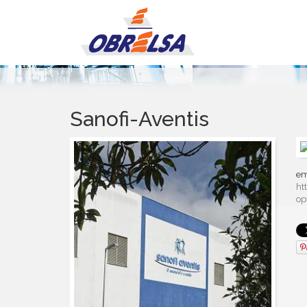
Sanofi-Aventis
em
ht
op