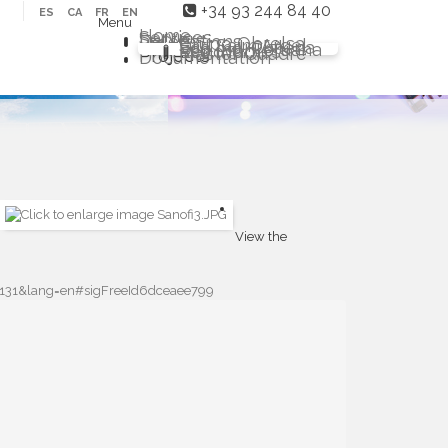
+34 93 244 84 40
ES
CA
FR
EN
Menu
Home
Services
Sectors
Delegations
Grupo Obrelsa
Sarl Saim Argel
Eco Ind. Chilena
Eco Ind. Peruana
Eco Ind. Renovables
Master Quadre
Projects
Documentation
View the
d=131&lang=en#sigFreeId6dceaee799