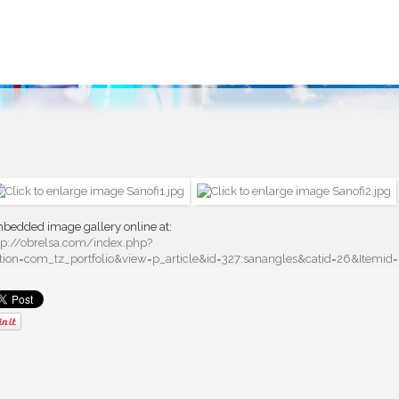
bedded image gallery online at:
tp://obrelsa.com/index.php?
tion=com_tz_portfolio&view=p_article&id=327:sanangles&catid=26&Itemi