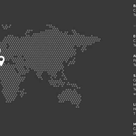
B
C
T
w
E
C
T
A
P
T
S
C
M
T
w
L
H
T
M
C
0