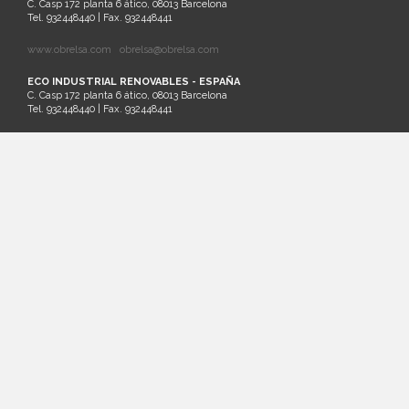
C. Casp 172 planta 6 ático, 08013 Barcelona
Tel. 932448440 | Fax. 932448441
www.obrelsa.com
obrelsa@obrelsa.com
ECO INDUSTRIAL RENOVABLES - ESPAÑA
C. Casp 172 planta 6 ático, 08013 Barcelona
Tel. 932448440 | Fax. 932448441
ARGEL - SARL SAIM - ARGELIA
Palm Beach Lot Nº21 Staouali, Alger
Tel. 00213-0-23201161
SANTIAGO DE CHILE - ECO INDUSTRIAL CHILENA - CHILE
Cruz del Sur 133 oficina 903 Las Condes. Santiago. Región Metropolitana
Tel.: (56)2 32026236 | Cel.: (+569) 81881413
www.ecochile.net
LIMA - ECO INDUSTRIAL PERUANA - PERÚ
Horacio Urteaga nº 1030, Jesús María Lima
T+ 51 996 871 027
MASTERQUADRE - ESPAÑA
C/ Besalú 9-11, Pol. Ind. Pla de la Bruguera
08211 Castellar del Vallés - Barcelona
Tel: 937145411 Fax: 937145150
www.masterquadre.net