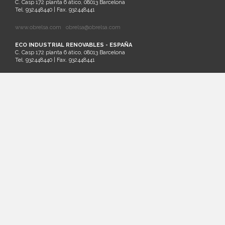
C. Casp 172 planta 6 ático, 08013 Barcelona
Tel. 932448440 | Fax. 932448441
www.obrelsa.com
obrelsa@obrelsa.com
ECO INDUSTRIAL RENOVABLES - ESPAÑA
C. Casp 172 planta 6 ático, 08013 Barcelona
Tel. 932448440 | Fax. 932448441
ARGEL - SARL SAIM - ARGELIA
Palm Beach Lot Nº21 Staouali, Alger
Tel. 00213-0-23201161
SANTIAGO DE CHILE - ECO INDUSTRIAL CHILENA - CHILE
Cruz del Sur 133 oficina 903 Las Condes. Santiago. Región Metropolitana
Tel.: (56)2 32026236 | Cel.: (+569) 81881413
www.ecochile.net
LIMA - ECO INDUSTRIAL PERUANA - PERÚ
Horacio Urteaga nº 1030, Jesús María Lima
T+ 51 996 871 027
MASTERQUADRE - ESPAÑA
C/ Besalú 9-11, Pol. Ind. Pla de la Bruguera
08211 Castellar del Vallés - Barcelona
Tel: 937145411 Fax: 937145150
www.masterquadre.net