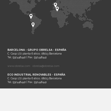
BARCELONA - GRUPO OBRELSA - ESPAÑA
C. Casp 172 planta 6 ático, 08013 Barcelona
Tel. 932448440 | Fax. 932448441
www.obrelsa.com
obrelsa@obrelsa.com
ECO INDUSTRIAL RENOVABLES - ESPAÑA
C. Casp 172 planta 6 ático, 08013 Barcelona
Tel. 932448440 | Fax. 932448441
ARGEL - SARL SAIM - ARGELIA
Palm Beach Lot Nº21 Staouali, Alger
Tel. 00213-0-23201161
SANTIAGO DE CHILE - ECO INDUSTRIAL CHILENA - CHILE
Cruz del Sur 133 oficina 903 Las Condes. Santiago. Región Metropolitana