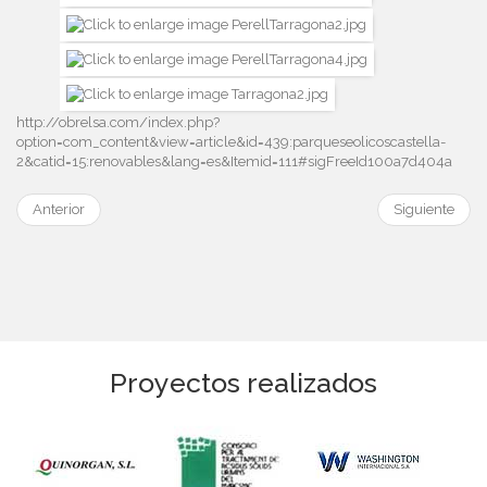
http://obrelsa.com/index.php?
option=com_content&view=article&id=439:parqueseolicoscastella-
2&catid=15:renovables&lang=es&Itemid=111#sigFreeId100a7d404a
Anterior
Siguiente
Proyectos realizados