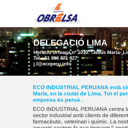
DELEGACIÓ LIMA
Horacio Urteaga nº 1030. -Jesús María- L
Tel.: 51 996 871 027
j.l@ecoperu.info
ECO INDUSTRIAL PERUANA està situ
María, en la ciutat de Lima. Tot el per
empresa és peruà .
ECO INDUSTRIAL PERUANA centra la se
sector industrial amb clients de difere
farmacèutic, veterinari i químic. La no
aquests sectors fa que tinguem l’ oport