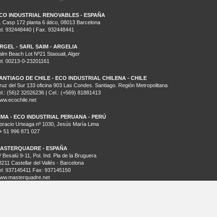
CO INDUSTRIAL RENOVABLES - ESPAÑA
. Casp 172 planta 6 ático, 08013 Barcelona
el. 932448440 | Fax. 932448441
RGEL - SARL SAIM - ARGELIA
alm Beach Lot Nº21 Staouali, Alger
el. 00213-0-23201161
ANTIAGO DE CHILE - ECO INDUSTRIAL CHILENA - CHILE
ruz del Sur 133 oficina 903 Las Condes. Santiago. Región Metropolitana
el.: (56)2 32026236 | Cel.: (+569) 81881413
ww.ecochile.net
IMA - ECO INDUSTRIAL PERUANA - PERÚ
oracio Urteaga nº 1030, Jesús María Lima
+ 51 996 871 027
ASTERQUADRE - ESPAÑA
/ Besalú 9-11, Pol. Ind. Pla de la Bruguera
8211 Castellar del Vallés - Barcelona
el: 937145411 Fax: 937145150
ww.masterquadre.net