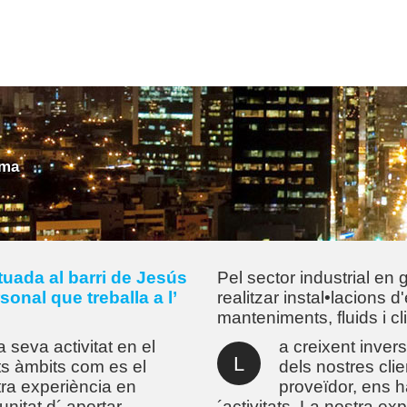
ima
ada al barri de Jesús
Pel sector industrial en g
sonal que treballa a l’
realitzar instal•lacions d'
manteniments, fluids i cl
va activitat en el
a creixent invers
L
nts àmbits com es el
dels nostres clie
stra experiència en
proveïdor, ens h
unitat d´ aportar
´activitats. La nostra ex