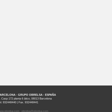
ARCELONA - GRUPO OBRELSA - ESPAÑA
. Casp 172 planta 6 ático, 08013 Barcelona
el. 932448440 | Fax. 932448441
ww.obrelsa.com
obrelsa@obrelsa.com