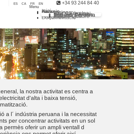
+34 93 244 84 40
ES
CA
FR
EN
Menu
Inici
Serveis
Sectors
Delegacions
Grupo Obrelsa
Sarl Saim Argel
Eco Ind. Chilena
Eco Ind. Peruana
Eco Ind. Renovables
Master Quadre
Projectes
Documentació
eneral, la nostra activitat es centra a
electricitat d'alta i baixa tensió,
imatització.
ió a l´ indústria peruana i la necessitat
nts per concentrar activitats en un sol
a permès oferir un ampli ventall d
periència ens permet oferir així,