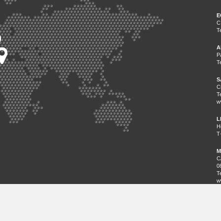
E
C
T
A
P
T
S
C
T
w
L
H
T
M
C
0
T
w