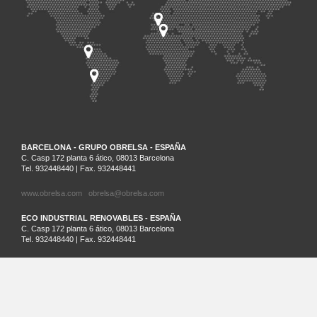
BARCELONA - GRUPO OBRELSA - ESPAÑA
C. Casp 172 planta 6 ático, 08013 Barcelona
Tel. 932448440 | Fax. 932448441
www.obrelsa.com
obrelsa@obrelsa.com
ECO INDUSTRIAL RENOVABLES - ESPAÑA
C. Casp 172 planta 6 ático, 08013 Barcelona
Tel. 932448440 | Fax. 932448441
ARGEL - SARL SAIM - ARGELIA
Palm Beach Lot Nº21 Staouali, Alger
Tel. 00213-0-23201161
SANTIAGO DE CHILE - ECO INDUSTRIAL CHILENA - CHILE