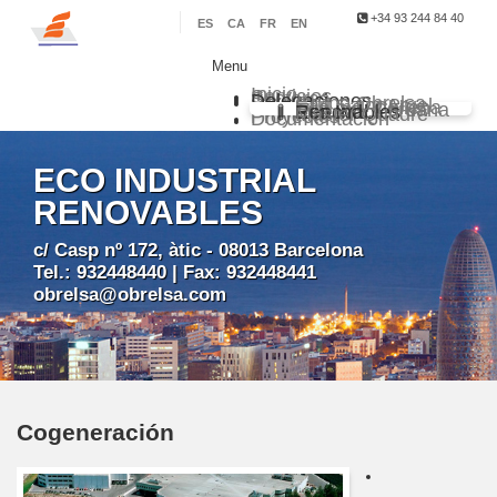
+34 93 244 84 40
ES
CA
FR
EN
Menu
Inicio
Servicios
Sectores
Delegaciones
Grupo Obrelsa
Sarl Saim Argel
Eco Ind. Chilena
Eco Ind. Peruana
Eco Ind. Renovables
Master Quadre
Proyectos
Documentación
ECO INDUSTRIAL
RENOVABLES
c/ Casp nº 172, àtic - 08013 Barcelona
Tel.: 932448440 | Fax: 932448441
obrelsa@obrelsa.com
Cogeneración