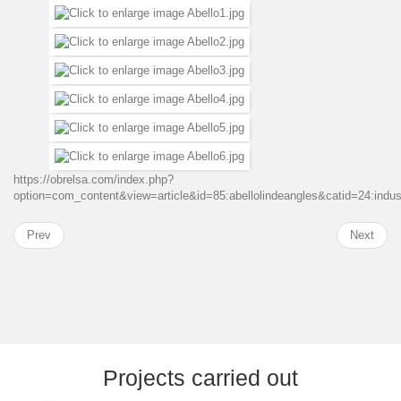
https://obrelsa.com/index.php?
option=com_content&view=article&id=85:abellolindeangles&catid=24:indu
Prev
Next
Projects carried out