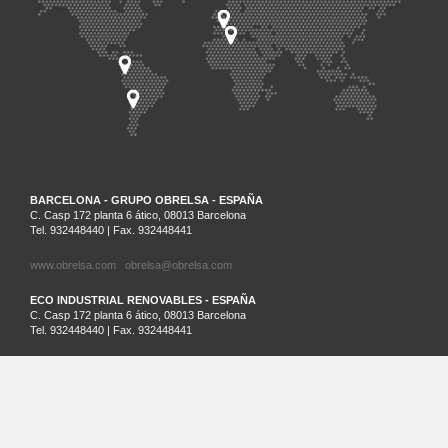
BARCELONA - GRUPO OBRELSA - ESPAÑA
C. Casp 172 planta 6 ático, 08013 Barcelona
Tel. 932448440 | Fax. 932448441
www.obrelsa.com
obrelsa@obrelsa.com
ECO INDUSTRIAL RENOVABLES - ESPAÑA
C. Casp 172 planta 6 ático, 08013 Barcelona
Tel. 932448440 | Fax. 932448441
ARGEL - SARL SAIM - ARGELIA
Palm Beach Lot Nº21 Staouali, Alger
Tel. 00213-0-23201161
SANTIAGO DE CHILE - ECO INDUSTRIAL CHILENA - CHILE
Cruz del Sur 133 oficina 903 Las Condes. Santiago. Región Metropolitana