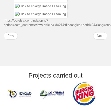
https://obrelsa.com/index.php?
option=com_content&view=article&id=214:flisaangles&catid=24&lang=en
Prev
Next
Projects carried out