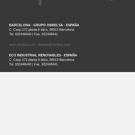
BARCELONA - GRUPO OBRELSA - ESPAÑA
C. Casp 172 planta 6 ático, 08013 Barcelona
Tel. 932448440 | Fax. 932448441
www.obrelsa.com
obrelsa@obrelsa.com
ECO INDUSTRIAL RENOVABLES - ESPAÑA
C. Casp 172 planta 6 ático, 08013 Barcelona
Tel. 932448440 | Fax. 932448441
ARGEL - SARL SAIM - ARGELIA
Palm Beach Lot Nº21 Staouali, Alger
Tel. 00213-0-23201161
SANTIAGO DE CHILE - ECO INDUSTRIAL CHILENA - CHILE
Cruz del Sur 133 oficina 903 Las Condes. Santiago. Región Metropolitana
Tel.: (56)2 32026236 | Cel.: (+569) 81881413
www.ecochile.net
LIMA - ECO INDUSTRIAL PERUANA - PERÚ
Horacio Urteaga nº 1030, Jesús María Lima
T+ 51 996 871 027