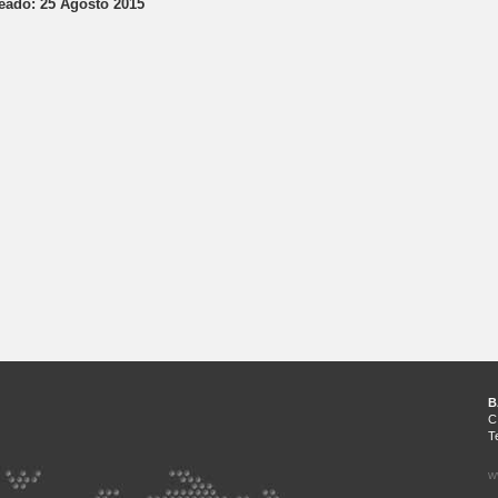
eado: 25 Agosto 2015
B
C
T
w