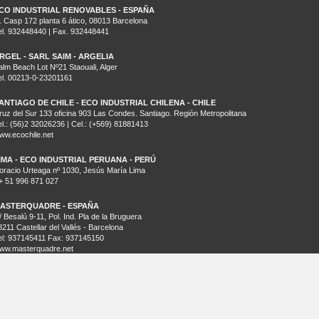
CO INDUSTRIAL RENOVABLES - ESPAÑA
. Casp 172 planta 6 ático, 08013 Barcelona
el. 932448440 | Fax. 932448441
RGEL - SARL SAIM - ARGELIA
alm Beach Lot Nº21 Staouali, Alger
el. 00213-0-23201161
ANTIAGO DE CHILE - ECO INDUSTRIAL CHILENA - CHILE
ruz del Sur 133 oficina 903 Las Condes. Santiago. Región Metropolitana
el.: (56)2 32026236 | Cel.: (+569) 81881413
ww.ecochile.net
IMA - ECO INDUSTRIAL PERUANA - PERÚ
oracio Urteaga nº 1030, Jesús María Lima
+ 51 996 871 027
ASTERQUADRE - ESPAÑA
/ Besalú 9-11, Pol. Ind. Pla de la Bruguera
8211 Castellar del Vallés - Barcelona
el: 937145411 Fax: 937145150
ww.masterquadre.net