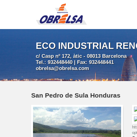
ECO INDUSTRIAL RE
c/ Casp nº 172, àtic - 08013 Barcelona
Tel.: 932448440 | Fax: 932448441
obrelsa@obrelsa.com
San Pedro de Sula Honduras
ht
op