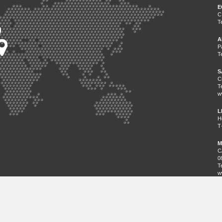
E
C
T
A
P
T
S
C
T
w
L
H
T
M
C
0
T
w