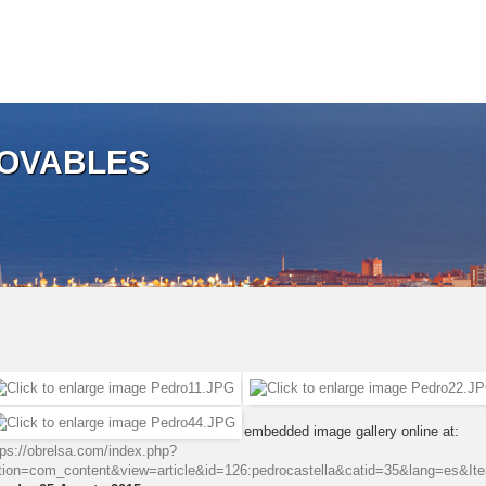
NOVABLES
embedded image gallery online at:
tps://obrelsa.com/index.php?
tion=com_content&view=article&id=126:pedrocastella&catid=35&lang=es&It