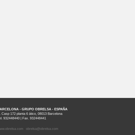
ARCELONA - GRUPO OBRELSA - ESPAÑA
. Casp 172 planta 6 ático, 08013 Barcelona
el. 932448440 | Fax. 932448441
ww.obrelsa.com
obrelsa@obrelsa.com