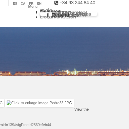
+34 93 244 84 40
ES
CA
FR
EN
Menu
Inicio
Servicios
Sectores
Delegaciones
Grupo Obrelsa
Sarl Saim Argel
Eco Ind. Chilena
Eco Ind. Peruana
Eco Ind. Renovables
Master Quadre
Proyectos
Documentación
View the
emid=139#sigFreeId2569cfeb44