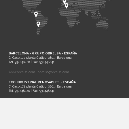
BARCELONA - GRUPO OBRELSA - ESPAÑA
C. Casp 172 planta 6 ático, 08013 Barcelona
Tel. 932448440 | Fax. 932448441
www.obrelsa.com
obrelsa@obrelsa.com
ECO INDUSTRIAL RENOVABLES - ESPAÑA
C. Casp 172 planta 6 ático, 08013 Barcelona
Tel. 932448440 | Fax. 932448441
ARGEL - SARL SAIM - ARGELIA
Palm Beach Lot Nº21 Staouali, Alger
Tel. 00213-0-23201161
SANTIAGO DE CHILE - ECO INDUSTRIAL CHILENA - CHILE
Cruz del Sur 133 oficina 903 Las Condes. Santiago. Región Metropolitana
Tel.: (56)2 32026236 | Cel.: (+569) 81881413