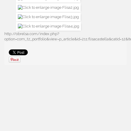
http://obrelsa.com/index.php?
option=com_tz_portfolio&view=p_article&id=211:flisacastella&catid=1