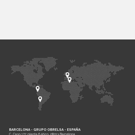
BARCELONA - GRUPO OBRELSA - ESPAÑA
C. Casp 172 planta 6 ático, 08013 Barcelona