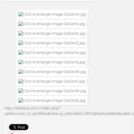
http://obrelsa.com/index.php?
option=com_tz_portfolio&view=p_article&id=186:dallantcastella&cati