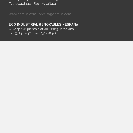
Tel. 932448440 | Fax. 932448441
www.obrelsa.com
obrelsa@obrelsa.com
ECO INDUSTRIAL RENOVABLES - ESPAÑA
C. Casp 172 planta 6 ático, 08013 Barcelona
Tel. 932448440 | Fax. 932448441
ARGEL - SARL SAIM - ARGELIA
Palm Beach Lot Nº21 Staouali, Alger
Tel. 00213-0-23201161
SANTIAGO DE CHILE - ECO INDUSTRIAL CHILENA - CHILE
Cruz del Sur 133 oficina 903 Las Condes. Santiago. Región Metropolitana
Tel.: (56)2 32026236 | Cel.: (+569) 81881413
www.ecochile.net
LIMA - ECO INDUSTRIAL PERUANA - PERÚ
Horacio Urteaga nº 1030, Jesús María Lima
T+ 51 996 871 027
MASTERQUADRE - ESPAÑA
C/ Besalú 9-11, Pol. Ind. Pla de la Bruguera
08211 Castellar del Vallés - Barcelona
Tel: 937145411 Fax: 937145150
www.masterquadre.net