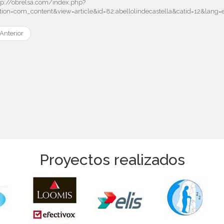
tp://obrelsa.com/index.php?
tion=com_content&view=article&id=82:abellolindecastella&catid=12&lang
Anterior
Proyectos realizados