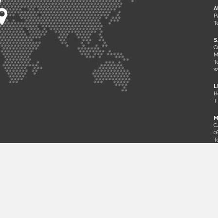
A
P
T
S
C
M
T
w
L
H
T
M
C
0
T
w