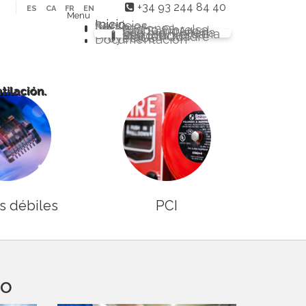
+34 93 244 84 40
ES
CA
FR
EN
Menu
Inicio
Servicios
Sectores
Delegaciones
Grupo Obrelsa
Sarl Saim Argel
Eco Ind. Chilena
Eco Ind. Peruana
Eco Ind. Renovables
Master Quadre
Proyectos
Documentación
tilación.
s débiles
PCI
io