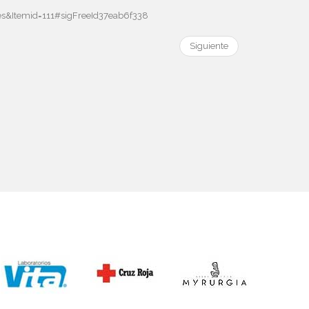
=es&Itemid=111#sigFreeId37eab6f338
Siguiente