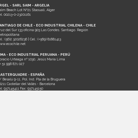
RGEL - SARL SAIM - ARGELIA
alm Beach Lot Nº21 Staouali, Alger
el. 00213-0-23201161
ANTIAGO DE CHILE - ECO INDUSTRIAL CHILENA - CHILE
ruz del Sur 133 oficina 903 Las Condes. Santiago. Región
etropolitana
el.: (56)2 32026236 | Cel.: (+569) 81881413
ww.ecochile.net
IMA - ECO INDUSTRIAL PERUANA - PERÚ
oracio Urteaga nº 1030, Jesús María Lima
+ 51 996 871 027
ASTERQUADRE - ESPAÑA
/ Besalú 9-11, Pol. Ind. Pla de la Bruguera
8211 Castellar del Vallés - Barcelona
el: 937145411 Fax: 937145150
ww.masterquadre.net