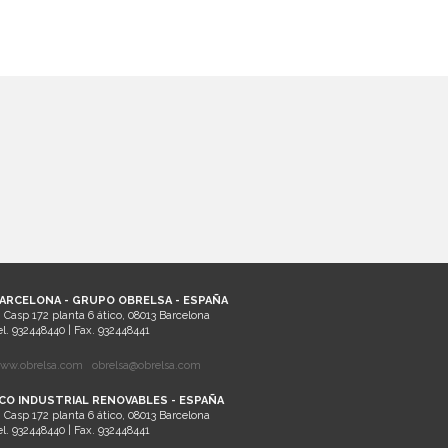
ARCELONA - GRUPO OBRELSA - ESPAÑA
. Casp 172 planta 6 ático, 08013 Barcelona
el. 932448440 | Fax. 932448441
ww.obrelsa.com
obrelsa@obrelsa.com
CO INDUSTRIAL RENOVABLES - ESPAÑA
. Casp 172 planta 6 ático, 08013 Barcelona
el. 932448440 | Fax. 932448441