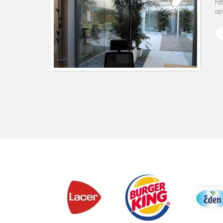
ht
op