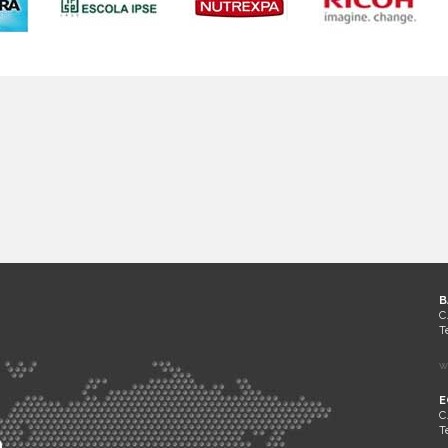
B
C
T
w
E
C
T