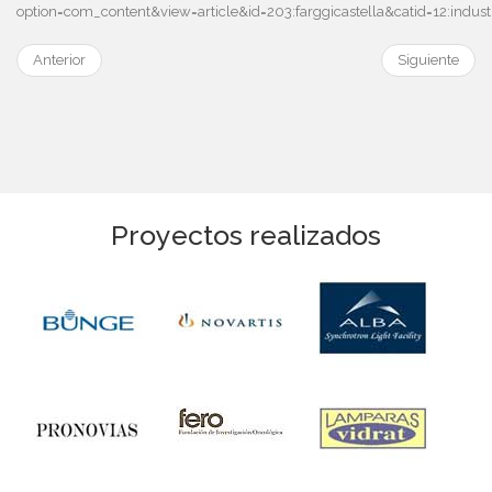
option=com_content&view=article&id=203:farggicastella&catid=12:indu
Anterior
Siguiente
Proyectos realizados