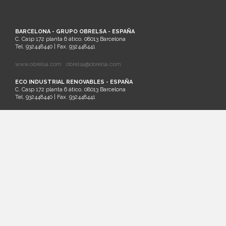
BARCELONA - GRUPO OBRELSA - ESPAÑA
C. Casp 172 planta 6 ático, 08013 Barcelona
Tel. 932448440 | Fax. 932448441
www.obrelsa.com
obrelsa@obrelsa.com
ECO INDUSTRIAL RENOVABLES - ESPAÑA
C. Casp 172 planta 6 ático, 08013 Barcelona
Tel. 932448440 | Fax. 932448441
ARGEL - SARL SAIM - ARGELIA
Palm Beach Lot Nº21 Staouali, Alger
Tel. 00213-0-23201161
SANTIAGO DE CHILE - ECO INDUSTRIAL CHILENA - CHILE
Cruz del Sur 133 oficina 903 Las Condes. Santiago. Región Metropolitana
Tel.: (56)2 32026236 | Cel.: (+569) 81881413
www.ecochile.net
LIMA - ECO INDUSTRIAL PERUANA - PERÚ
Horacio Urteaga nº 1030, Jesús María Lima
T+ 51 996 871 027
MASTERQUADRE - ESPAÑA