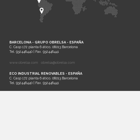
BARCELONA - GRUPO OBRELSA - ESPAÑA
C. Casp 172 planta 6 ático, 08013 Barcelona
Tel. 932448440 | Fax. 932448441
www.obrelsa.com
obrelsa@obrelsa.com
ECO INDUSTRIAL RENOVABLES - ESPAÑA
C. Casp 172 planta 6 ático, 08013 Barcelona
Tel. 932448440 | Fax. 932448441
ARGEL - SARL SAIM - ARGELIA
Palm Beach Lot Nº21 Staouali, Alger
Tel. 00213-0-23201161
SANTIAGO DE CHILE - ECO INDUSTRIAL CHILENA - CHILE
Cruz del Sur 133 oficina 903 Las Condes. Santiago. Región Metropolitana
Tel.: (56)2 32026236 | Cel.: (+569) 81881413
www.ecochile.net
LIMA - ECO INDUSTRIAL PERUANA - PERÚ