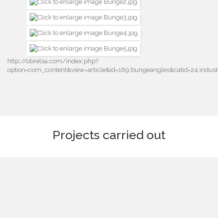
http://obrelsa.com/index.php?
option=com_content&view=article&id=169:bungeangles&catid=24:indus
Projects carried out